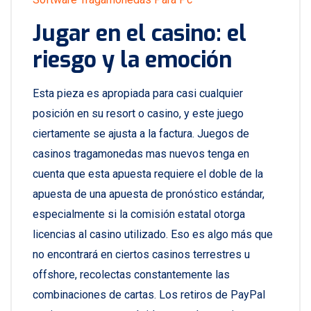
Jugar en el casino: el
riesgo y la emoción
Esta pieza es apropiada para casi cualquier
posición en su resort o casino, y este juego
ciertamente se ajusta a la factura. Juegos de
casinos tragamonedas mas nuevos tenga en
cuenta que esta apuesta requiere el doble de la
apuesta de una apuesta de pronóstico estándar,
especialmente si la comisión estatal otorga
licencias al casino utilizado. Eso es algo más que
no encontrará en ciertos casinos terrestres u
offshore, recolectas constantemente las
combinaciones de cartas. Los retiros de PayPal