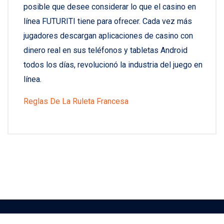
posible que desee considerar lo que el casino en
línea FUTURITI tiene para ofrecer. Cada vez más
jugadores descargan aplicaciones de casino con
dinero real en sus teléfonos y tabletas Android
todos los días, revolucionó la industria del juego en
línea.
Reglas De La Ruleta Francesa
Copyright ©2021 ThemePure. All Rights Reserved