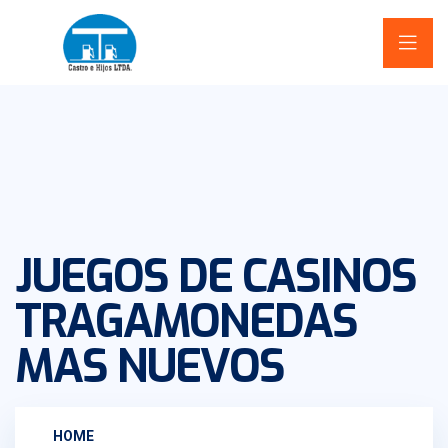
JUEGOS DE CASINOS
TRAGAMONEDAS
MAS NUEVOS
HOME