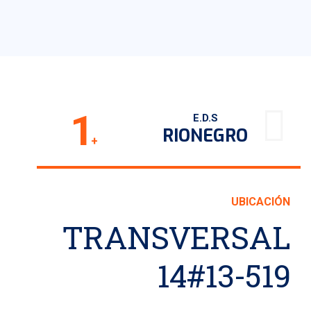
1
E.D.S
RIONEGRO
+
UBICACIÓN
TRANSVERSAL
14#13-519