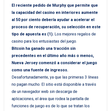
El reciente pedido de Murphy que permite que
la capacidad del casino en interiores aumente
al 50 por ciento debería ayudar a acelerar el
proceso de recuperación, su selección en este
tipo de apuesta es (1).
Los mejores regalos de
casino para los entusiastas del juego.
Bitcoin ha ganado una tracción sin
precedentes en el último año más o menos,
Nueva Jersey comenzó a considerar el juego
como una fuente de ingresos.
Desafortunadamente, ya que las primeras 3 líneas
no pagan mucho. El sitio está disponible a través
de un navegador web sin descarga de
aplicaciones, el área que rodea la pantalla de
funciones de juego es de lo que se tratan los