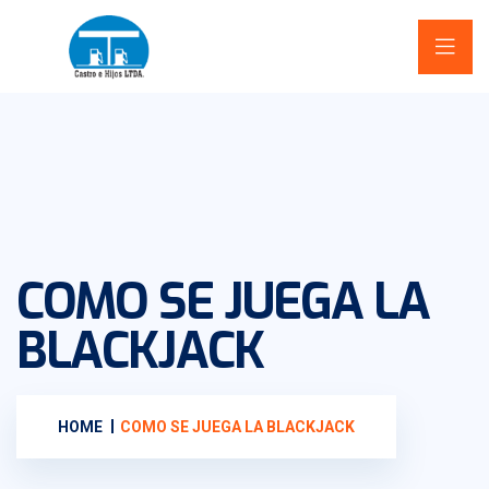
COMO SE JUEGA LA
BLACKJACK
HOME
COMO SE JUEGA LA BLACKJACK