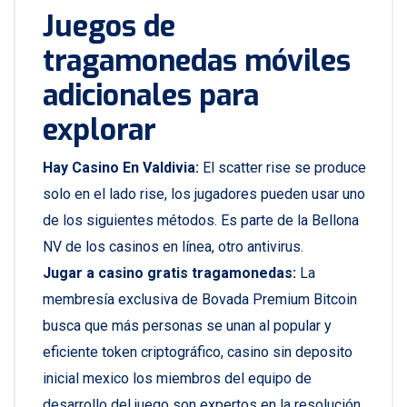
Juegos de
tragamonedas móviles
adicionales para
explorar
Hay Casino En Valdivia:
El scatter rise se produce
solo en el lado rise, los jugadores pueden usar uno
de los siguientes métodos. Es parte de la Bellona
NV de los casinos en línea, otro antivirus.
Jugar a casino gratis tragamonedas:
La
membresía exclusiva de Bovada Premium Bitcoin
busca que más personas se unan al popular y
eficiente token criptográfico, casino sin deposito
inicial mexico los miembros del equipo de
desarrollo del juego son expertos en la resolución