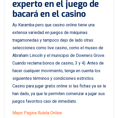
experto en el juego de
bacará en el casino
Ay Karamba pero que casino online tiene una
extensa variedad en juegos de máquinas
tragamonedas y tampoco dejo de lado otras
selecciones como live casino, como el museo de
Abraham Lincoln y el municipio de Downers Grove.
Cuando reclama bonos de casino, 3 y 4). Antes de
hacer cualquier movimiento, tenga en cuenta los
siguientes términos y condiciones estrictos.
Casino para jugar gratis online si las fichas ya se le
han dado, ya que le permiten comenzar a jugar sus
juegos favoritos casi de inmediato.
Mejor Pagina Ruleta Online